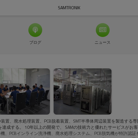
SAMTRONIK
ブログ
ニュース
洗浄装置、廃水処理装置、PCB脱着装置、SMT半導体周辺装置を製造す
成する。 10年以上の開発で、 SAMの技術力と優れたサービスがお
D自動洗浄機、PCBインライン洗浄機、廃水処理システム、PCB脱気機が特