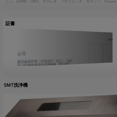
シュ、LERAR、UAES、ヴァレオ、パナソニック、キヤノン、Hu
イ、アメリカ、ヨーロッパ、他の国々。
証書
SMT洗浄機